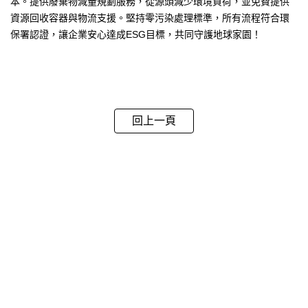
本。提供廢棄物減量規劃服務，從源頭減少環境負荷，並免費提供
資源回收容器與物流支援。堅持零污染處理標準，所有流程符合環
保署認證，讓企業安心達成ESG目標，共同守護地球家園！
回上一頁