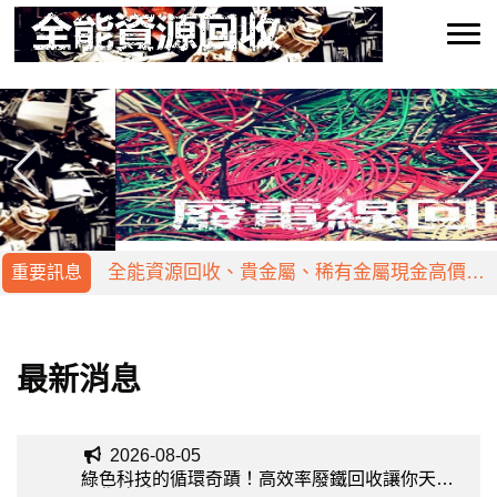
廠房拆除、垃圾清運服務，各種廢材廢棄物，
多年豐富專業，拆除各類房型技巧純熟，施工
全能家電回收專收各式廢棄家電，包含生活家
快速有效率！家電量大可議，讓廢鐵、廢五金
電、廚房家電、二手家電等等，還有高價五金
全能資源回收、貴金屬、稀有金屬現金高價五
重要訊息
回收換現金，撥打電話來諮詢。
回收、廢鐵回收、廢金屬回收，免費估價，協
金回收，廢鐵回收、家電回收、廢金屬回收，
廠房拆除、垃圾清運服務，各種廢材廢棄物，
助客戶清空倉儲，提倡綠色環保。
通通交給我們，將派專員為您服務，到府估
多年豐富專業，拆除各類房型技巧純熟，施工
全能家電回收專收各式廢棄家電，包含生活家
最新消息
價、我們價格公道，立即來電諮詢。
快速有效率！家電量大可議，讓廢鐵、廢五金
電、廚房家電、二手家電等等，還有高價五金
全能資源回收、貴金屬、稀有金屬現金高價五
回收換現金，撥打電話來諮詢。
回收、廢鐵回收、廢金屬回收，免費估價，協
金回收，廢鐵回收、家電回收、廢金屬回收，
2026-08-05
綠色科技的循環奇蹟！高效率廢鐵回收讓你天天
助客戶清空倉儲，提倡綠色環保。
通通交給我們，將派專員為您服務，到府估
工作神采飛揚