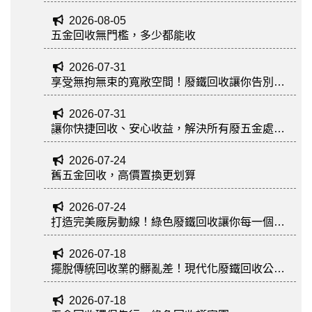
價、我們價格公道，立即來電諮詢。
2026-08-05
五金回收無門檻，多少都能收
2026-07-31
享受無拘無束的寬敞空間！廢鐵回收讓你告別廢
料爆倉焦慮
2026-07-31
讓你快捷回收、安心收益，解決所有廢五金處理
難題
2026-07-24
舊五金回收，高價置換更划算
2026-07-24
打造完美廠房動線！綠色廢鐵回收讓你每一個角
落都無懈可擊
2026-07-18
擺脫傳統回收業的髒亂差！現代化廢鐵回收公司
讓你輕鬆體驗科技清運
2026-07-18