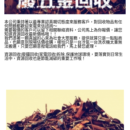
本公司秉持著以最專業認真親切態度來服務客戶，對回收物品有任
何問題都歡迎來電來信諮詢～
需要報價的客戶可以留下相關聯絡資料，公司馬上為你報價，讓您
知道資源回收最新價格哦！！
我們憑著一顆真誠的心來為社會大眾服務，提供就算只是一點點商
品，也願意到現場估價收購，哪怕只是一台冷氣一台洗衣機太重無
法搬運，只要您願意撥電話給我們，馬上替您處理。
資源回收|廢鐵回收|家電回收|拆除,保護地球環境，要落實到日常生
活中，資源回收也是節能減碳的重要工作哦！